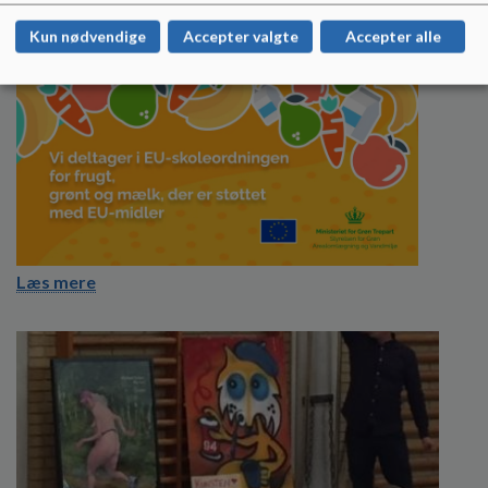
Kun nødvendige
Accepter valgte
Accepter alle
Skolemælk
Læs mere