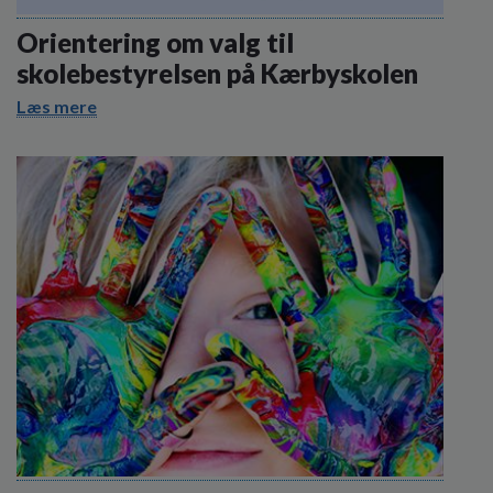
o
l
Orientering om valg til
d
skolebestyrelsen på Kærbyskolen
e
t
Læs mere