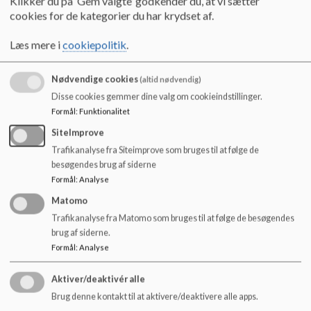
Klikker du på ’Gem valgte’ godkender du, at vi sætter
Besøg os på Facebook
cookies for de kategorier du har krydset af.
Besøg Kærbyskolen på Facebook:
Læs mere i
cookiepolitik
.
www.facebook.com/kaerbyskolen
Nødvendige cookies
(altid nødvendig)
Læs mere
Disse cookies gemmer dine valg om cookieindstillinger.
Formål
:
Funktionalitet
SiteImprove
Trafikanalyse fra Siteimprove som bruges til at følge de
besøgendes brug af siderne
Formål
:
Analyse
Matomo
Trafikanalyse fra Matomo som bruges til at følge de besøgendes
brug af siderne.
Formål
:
Analyse
Aktiver/deaktivér alle
Brug denne kontakt til at aktivere/deaktivere alle apps.