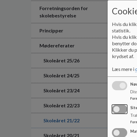
Forretningsorden for
Cookie
skolebestyrelse
Hvis du klik
Principper
statistik.
Hvis du klik
benytter dog
Mødereferater
Klikker du p
krydset af.
Skoleåret 25/26
Læs mere i
Skoleåret 24/25
Nød
Skoleåret 23/24
Dis
For
Skoleåret 22/23
Sit
Traf
Skoleåret 21/22
For
Ma
Skoleåret 20/21