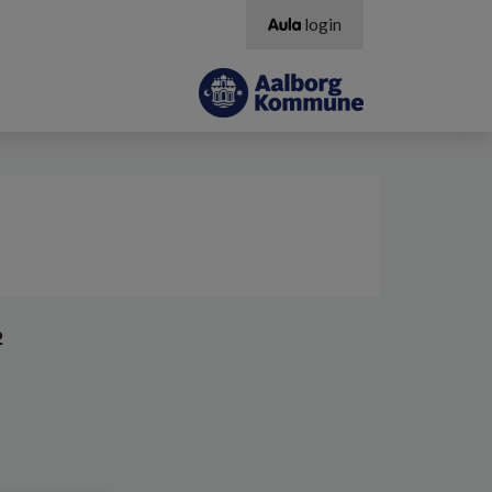
login
2