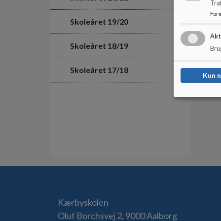
Tra
For
Skoleåret 19/20
Akt
Skoleåret 18/19
Brug
Skoleåret 17/18
Kun 
Kærbyskolen
Oluf Borchsvej 2, 9000 Aalborg