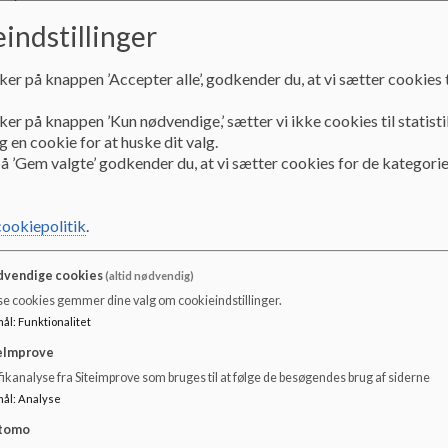
Dokumenter
indstillinger
2021-11-02 SB18 Referat.pdf
ker på knappen ’Accepter alle’, godkender du, at vi sætter cookies t
ker på knappen ’Kun nødvendige,’ sætter vi ikke cookies til statisti
2022-01-17 SB18 Referat.pdf
 en cookie for at huske dit valg.
å ’Gem valgte’ godkender du, at vi sætter cookies for de kategorie
2022-02-16 SB18 Referat.pdf
cookiepolitik
.
2022-04-06 SB18 Referat.pdf
vendige cookies
(altid nødvendig)
se cookies gemmer dine valg om cookieindstillinger.
mål
:
Funktionalitet
2022-05-18 SB18 Referat.pdf
eImprove
ikanalyse fra Siteimprove som bruges til at følge de besøgendes brug af siderne
mål
:
Analyse
tomo