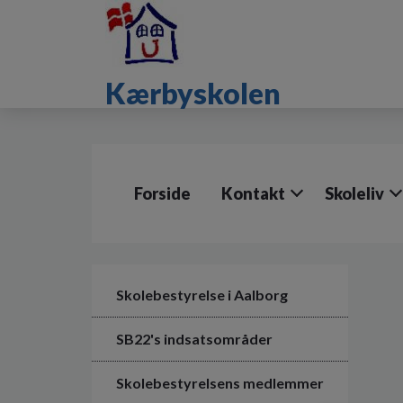
G
å
t
i
Kærbyskolen
l
h
o
v
e
d
Forside
Kontakt
Skoleliv
i
n
d
h
o
l
Skolebestyrelse i Aalborg
d
e
SB22's indsatsområder
t
Skolebestyrelsens medlemmer