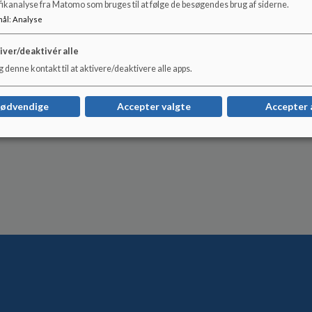
fikanalyse fra Matomo som bruges til at følge de besøgendes brug af siderne.
mål
:
Analyse
iver/deaktivér alle
 denne kontakt til at aktivere/deaktivere alle apps.
nødvendige
Accepter valgte
Accepter 