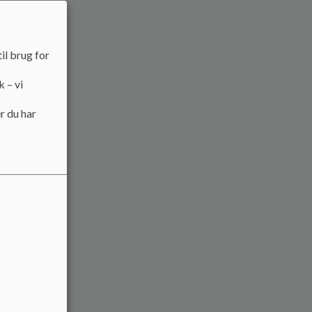
il brug for
k – vi
r du har